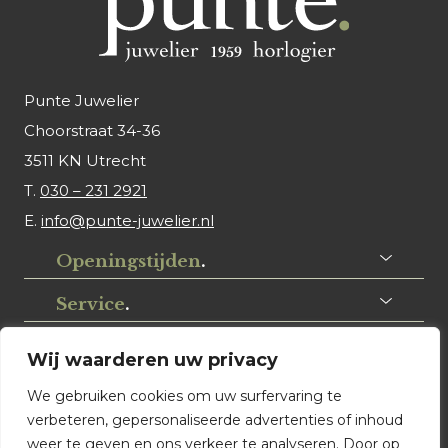
Punte Juwelier
Choorstraat 34-36
3511 KN Utrecht
T.
030 – 231 2921
E.
info@punte-juwelier.nl
Openingstijden
.
Service
.
Volg ons
.
Wij waarderen uw privacy
We gebruiken cookies om uw surfervaring te
verbeteren, gepersonaliseerde advertenties of inhoud
weer te geven en ons verkeer te analyseren. Door op