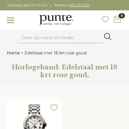
Skip
Vandaag open tot 17.30u
Telefoon
030 231 2921
to
0
content
items
Toggle navigation
Favoriete
Zoeken
Home
>
Edelstaal met 18 krt rose goud
Horlogeband:
Edelstaal met 18
krt rose goud
.