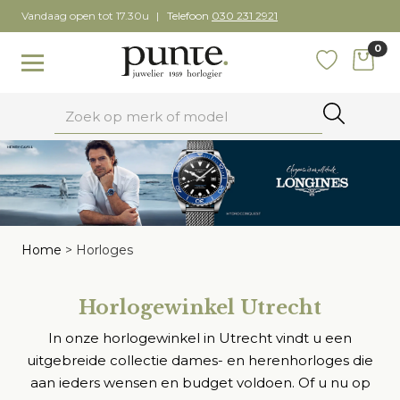
Skip
Vandaag open tot 17.30u
Telefoon
030 231 2921
to
0
content
items
Toggle navigation
Favoriete
Zoeken
Home
>
Horloges
Horlogewinkel Utrecht
In onze horlogewinkel in Utrecht vindt u een
uitgebreide collectie dames- en herenhorloges die
aan ieders wensen en budget voldoen. Of u nu op