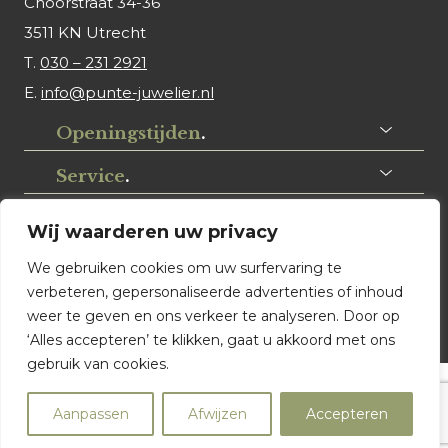
Choorstraat 34-36
3511 KN Utrecht
T.
030 – 231 2921
E.
info@punte-juwelier.nl
Openingstijden
.
Service
.
Volg ons
.
Wij waarderen uw privacy
We gebruiken cookies om uw surfervaring te
verbeteren, gepersonaliseerde advertenties of inhoud
weer te geven en ons verkeer te analyseren. Door op
‘Alles accepteren’ te klikken, gaat u akkoord met ons
gebruik van cookies.
© Punte Juwelier Utrecht. Website ontwerp & realisatie:
Aanpassen
Afwijzen
Accepteren
Watch this Agency BV Almere