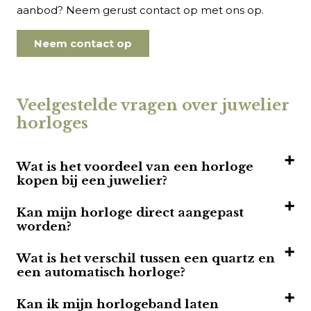
aanbod? Neem gerust contact op met ons op.
Neem contact op
Veelgestelde vragen over juwelier
horloges
Wat is het voordeel van een horloge
kopen bij een juwelier?
U ontvangt deskundig advies, kunt ieder model passen en
Kan mijn horloge direct aangepast
profiteert van service na aankoop.
worden?
Zo weet u zeker dat uw horloge perfect past bij uw stijl en
Ja, in de meeste gevallen passen we de horlogeband direct in
Wat is het verschil tussen een quartz en
wensen.
de winkel voor u aan,
een automatisch horloge?
zodat u het horloge gelijk kunt dragen.
Quartz horloges werken op batterij en zijn zeer nauwkeurig.
Kan ik mijn horlogeband laten