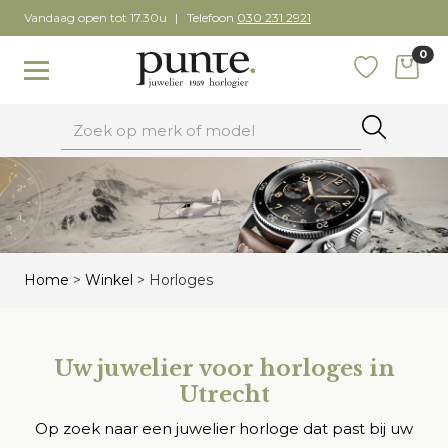
Skip
Vandaag open tot 17.30u
Telefoon
030 231 2921
to
0
content
items
Toggle navigation
Favoriete
Zoeken
Home
>
Winkel
>
Horloges
Uw juwelier voor horloges in
Utrecht
Op zoek naar een juwelier horloge dat past bij uw