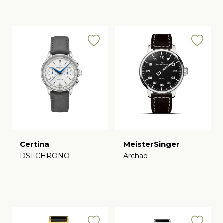
Certina
MeisterSinger
DS1 CHRONO
Archao
€
€