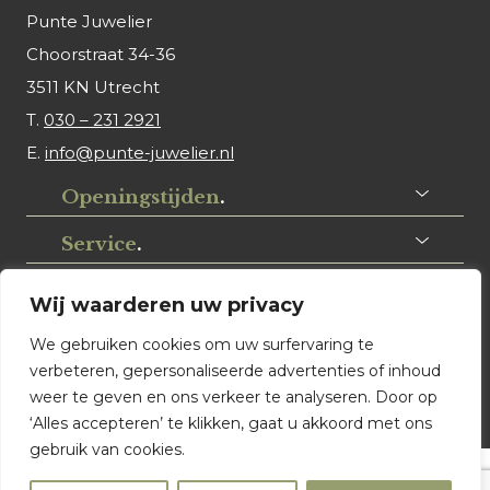
Punte Juwelier
Choorstraat 34-36
3511 KN Utrecht
T.
030 – 231 2921
E.
info@punte-juwelier.nl
Openingstijden
.
Service
.
Volg ons
.
Wij waarderen uw privacy
We gebruiken cookies om uw surfervaring te
verbeteren, gepersonaliseerde advertenties of inhoud
weer te geven en ons verkeer te analyseren. Door op
‘Alles accepteren’ te klikken, gaat u akkoord met ons
gebruik van cookies.
© Punte Juwelier Utrecht. Website ontwerp & realisatie: