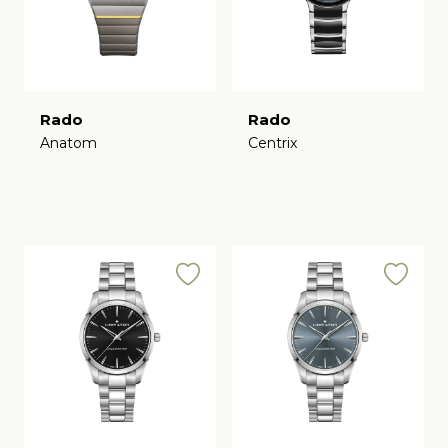
Rado
Rado
Anatom
Centrix
€
€