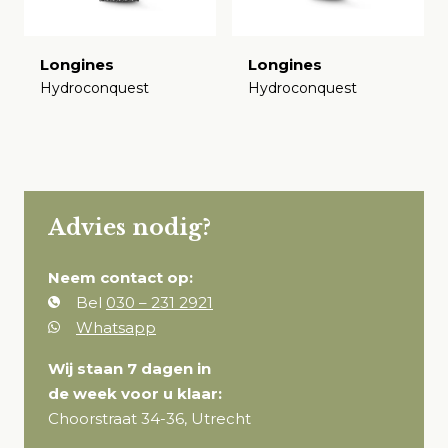
Longines
Longines
Hydroconquest
Hydroconquest
€
€
Advies nodig?
Neem contact op:
Bel
030 – 231 2921
Whatsapp
Wij staan 7 dagen in
de week voor u klaar:
Choorstraat 34-36, Utrecht