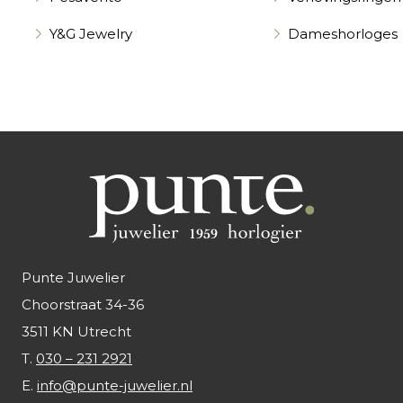
Y&G Jewelry
Dameshorloges
Punte Juwelier
Choorstraat 34-36
3511 KN Utrecht
T.
030 – 231 2921
E.
info@punte-juwelier.nl