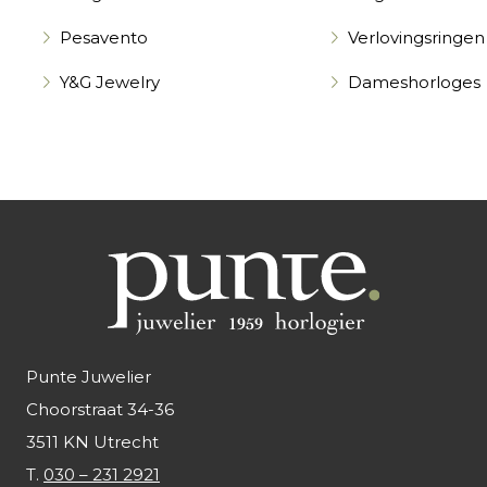
Pesavento
Verlovingsringen
Y&G Jewelry
Dameshorloges
Punte Juwelier
Choorstraat 34-36
3511 KN Utrecht
T.
030 – 231 2921