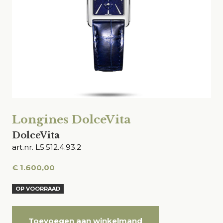
Longines DolceVita
DolceVita
art.nr. L5.512.4.93.2
€
1.600,00
OP VOORRAAD
Toevoegen aan winkelmand