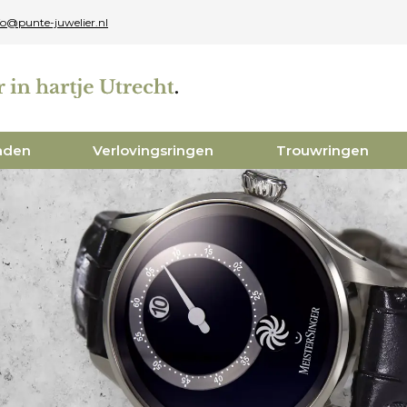
fo@punte-juwelier.nl
aden
Verlovingsringen
Trouwringen