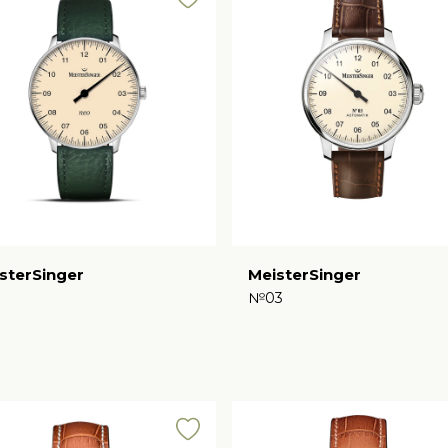
sterSinger
MeisterSinger
o
№03
€