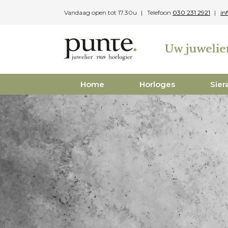
Skip
Vandaag open tot 17.30u
Telefoon
030 231 2921
in
to
content
Home
Horloges
Sier