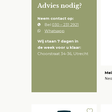
Advies nodig?
Neem contact op:
Bel
030 – 231 2921
Whatsapp
Wij staan 7 dagen in
de week voor u klaar:
Choorstraat 34-36, Utrecht
Mei
Ne
€