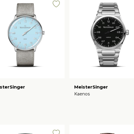
sterSinger
MeisterSinger
o
Kaenos
€