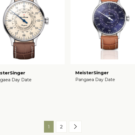
sterSinger
MeisterSinger
gaea Day Date
Pangaea Day Date
€
1
2