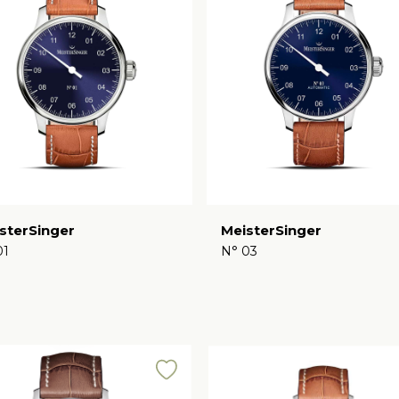
sterSinger
MeisterSinger
01
N° 03
€