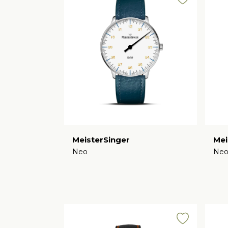
MeisterSinger
Mei
Neo
Ne
€
€