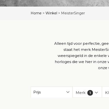
Home
>
Winkel
>
MeisterSinger
Alleen tijd voor perfectie, 
staat het merk MeisterS
weerspiegeld in de enkele wi
horloges die we hier in onze 
onze 
Prijs
Merk
Kl
1