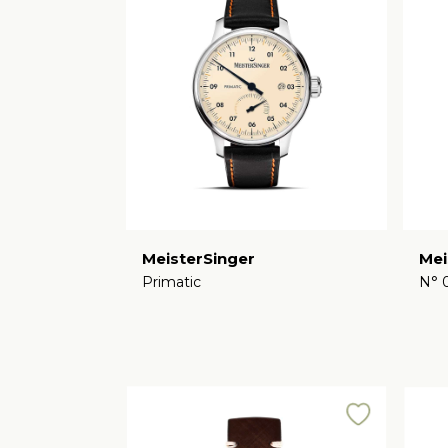
MeisterSinger
Mei
Primatic
N° 
€
€