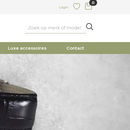
0
items in cart
Login
Favoriete
Zoeken
Luxe accessoires
Contact