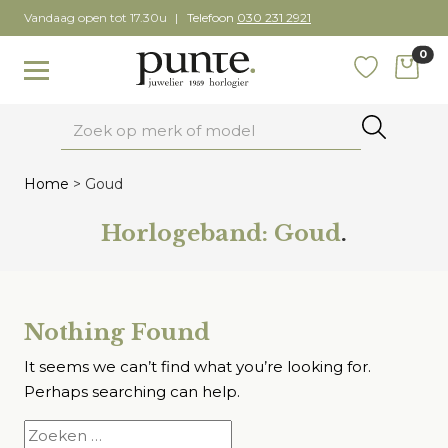
Skip
Vandaag open tot 17.30u
Telefoon
030 231 2921
to
0
content
items
Toggle navigation
Favoriete
Zoeken
Home
>
Goud
Horlogeband:
Goud
.
Nothing Found
It seems we can’t find what you’re looking for.
Perhaps searching can help.
Zoeken