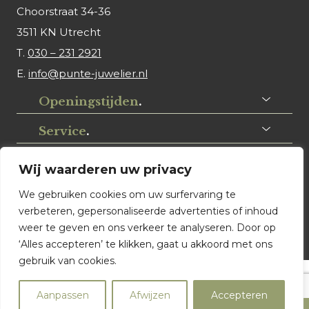
Choorstraat 34-36
3511 KN Utrecht
T.
030 – 231 2921
E.
info@punte-juwelier.nl
Openingstijden
.
Service
.
Volg ons
.
Wij waarderen uw privacy
We gebruiken cookies om uw surfervaring te
verbeteren, gepersonaliseerde advertenties of inhoud
weer te geven en ons verkeer te analyseren. Door op
‘Alles accepteren’ te klikken, gaat u akkoord met ons
gebruik van cookies.
© Punte Juwelier Utrecht. Website ontwerp & realisatie:
Aanpassen
Afwijzen
Accepteren
Watch this Agency BV Almere