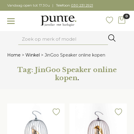
Skip
Vandaag open tot 17.30u
Telefoon
030 231 2921
to
0
content
items
Toggle navigation
Favoriete
Zoeken
Home
>
Winkel
>
JinGoo Speaker online kopen
Tag:
JinGoo Speaker online
kopen
.