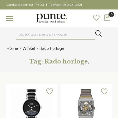
Skip
Vandaag open tot 17.30u
Telefoon
030 231 2921
to
0
content
items
Toggle navigation
Favoriete
Zoeken
Home
>
Winkel
>
Rado horloge
Tag:
Rado horloge
.