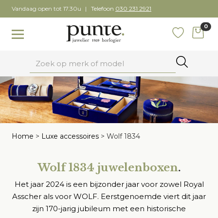
Skip
Vandaag open tot 17.30u
Telefoon
030 231 2921
to
0
content
items
Toggle navigation
Favoriete
Zoeken
Home
>
Luxe accessoires
>
Wolf 1834
Wolf 1834 juwelenboxen
.
Het jaar 2024 is een bijzonder jaar voor zowel Royal
Asscher als voor WOLF. Eerstgenoemde viert dit jaar
zijn 170-jarig jubileum met een historische