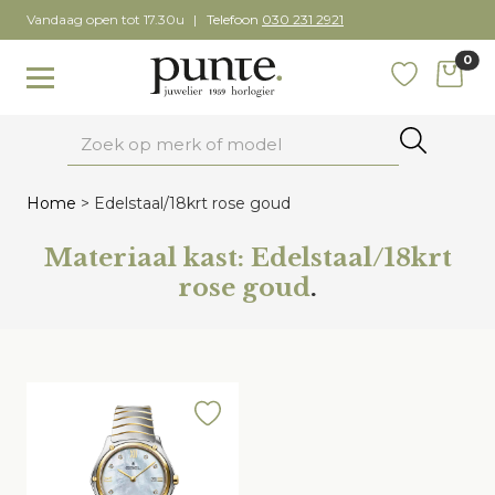
Skip
Vandaag open tot 17.30u
Telefoon
030 231 2921
to
0
content
items
Toggle navigation
Favoriete
Zoeken
Home
>
Edelstaal/18krt rose goud
Materiaal kast:
Edelstaal/18krt
rose goud
.