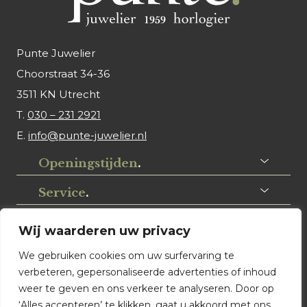
Punte Juwelier
Choorstraat 34-36
3511 KN Utrecht
T.
030 – 231 2921
E.
info@punte-juwelier.nl
Openingstijden
.
Service
.
Volg ons
.
Wij waarderen uw privacy
We gebruiken cookies om uw surfervaring te
verbeteren, gepersonaliseerde advertenties of inhoud
weer te geven en ons verkeer te analyseren. Door op
‘Alles accepteren’ te klikken, gaat u akkoord met ons