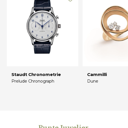
Staudt Chronometrie
Cammilli
Prelude Chronograph
Dune
€
€
Punte Juwelier
.