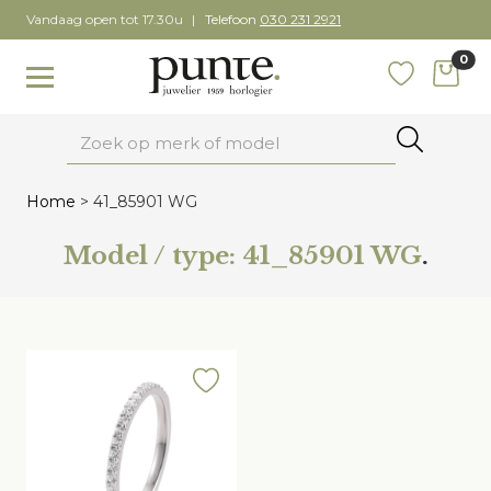
Skip
Vandaag open tot 17.30u
Telefoon
030 231 2921
to
0
content
items
Toggle navigation
Favoriete
Zoeken
Home
>
41_85901 WG
Model / type:
41_85901 WG
.