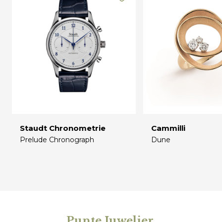
Staudt Chronometrie
Cammilli
Prelude Chronograph
Dune
€
€
Punte Juwelier
.