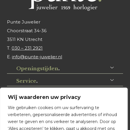
Punte Juwelier
Choorstraat 34-36
3511 KN Utrecht
T.
030 – 231 2921
E.
info@punte-juwelier.nl
Openingstijden
.
Service
.
Volg ons
.
Wij waarderen uw privacy
We gebruiken cookies om uw surfervaring te
verbeteren, gepersonaliseerde advertenties of inhoud
weer te geven en ons verkeer te analyseren. Door op
‘Alles accepteren’ te klikken, gaat u akkoord met ons