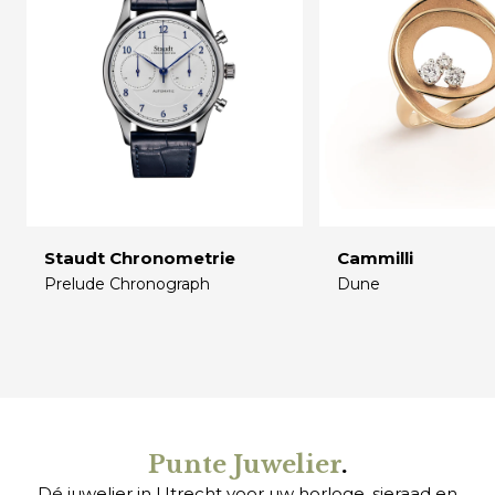
Staudt Chronometrie
Cammilli
Prelude Chronograph
Dune
€
€
Punte Juwelier
.
Dé juwelier in Utrecht voor uw
horloge
,
sieraad
en