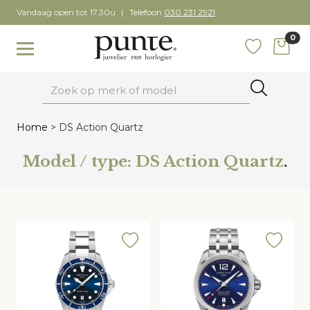
Skip
Vandaag open tot 17.30u
Telefoon
030 231 2921
to
0
content
items
Toggle navigation
Favoriete
Zoeken
Home
>
DS Action Quartz
Model / type:
DS Action Quartz
.