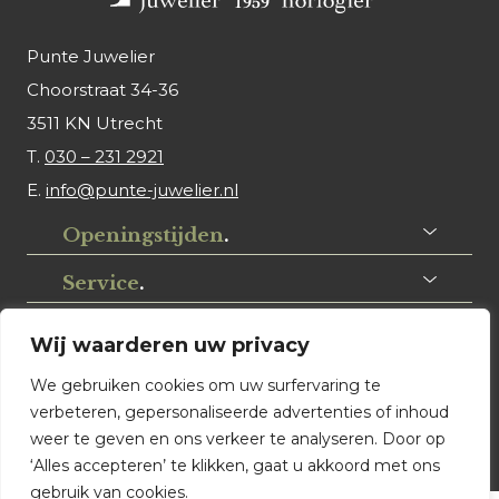
Punte Juwelier
Choorstraat 34-36
3511 KN Utrecht
T.
030 – 231 2921
E.
info@punte-juwelier.nl
Openingstijden
.
Service
.
Volg ons
.
Wij waarderen uw privacy
We gebruiken cookies om uw surfervaring te
verbeteren, gepersonaliseerde advertenties of inhoud
weer te geven en ons verkeer te analyseren. Door op
‘Alles accepteren’ te klikken, gaat u akkoord met ons
gebruik van cookies.