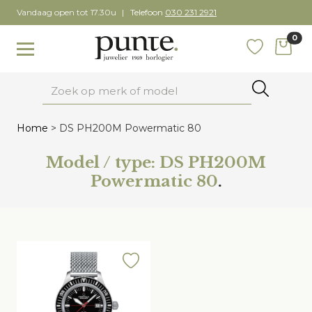
Skip
Vandaag open tot 17.30u
Telefoon
030 231 2921
to
0
content
items
Toggle navigation
Favoriete
Zoeken
Home
>
DS PH200M Powermatic 80
Model / type:
DS PH200M
Powermatic 80
.