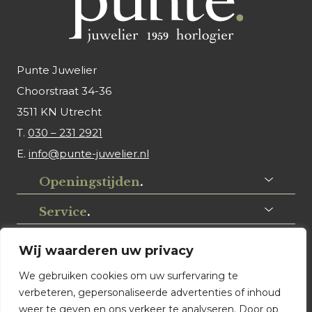
Punte Juwelier
Choorstraat 34-36
3511 KN Utrecht
T.
030 – 231 2921
E.
info@punte-juwelier.nl
Openingstijden
.
Service
.
Volg ons
.
Wij waarderen uw privacy
We gebruiken cookies om uw surfervaring te
verbeteren, gepersonaliseerde advertenties of inhoud
weer te geven en ons verkeer te analyseren. Door op