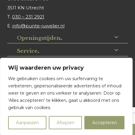
3511 KN Utrecht
T.
030 – 231 2921
E.
info@punte-juwelier.nl
Openingstijden
.
Service
.
Volg ons
.
Wij waarderen uw privacy
We gebruiken cookies om uw surfervaring te
verbeteren, gepersonaliseerde advertenties of inhoud
weer te geven en ons verkeer te analyseren. Door op
‘Alles accepteren’ te klikken, gaat u akkoord met ons
gebruik van cookies.
© Punte Juwelier Utrecht. Website ontwerp & realisatie:
Aanpassen
Afwijzen
Accepteren
Watch this Agency BV Almere
Product filters