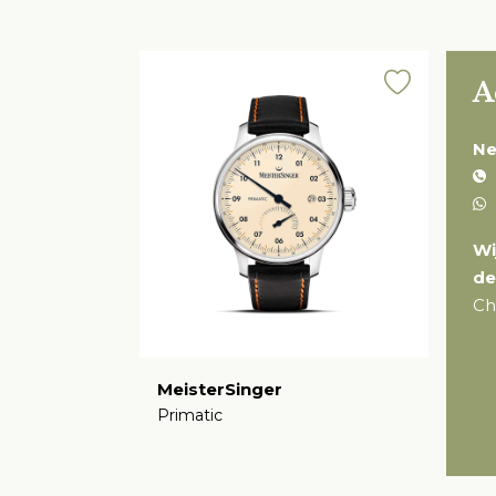
A
Ne
Wi
de
Ch
MeisterSinger
Primatic
€