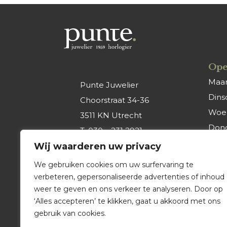
Ope
Maa
Punte Juwelier
Dins
Choorstraat 34-36
Woe
3511 KN Utrecht
Don
T.
030 – 231 2921
Vrijd
Wij waarderen uw privacy
E.
info@punte-
Zate
juwelier.nl
We gebruiken cookies om uw surfervaring te
Zon
verbeteren, gepersonaliseerde advertenties of inhoud
weer te geven en ons verkeer te analyseren. Door op
‘Alles accepteren’ te klikken, gaat u akkoord met ons
gebruik van cookies.