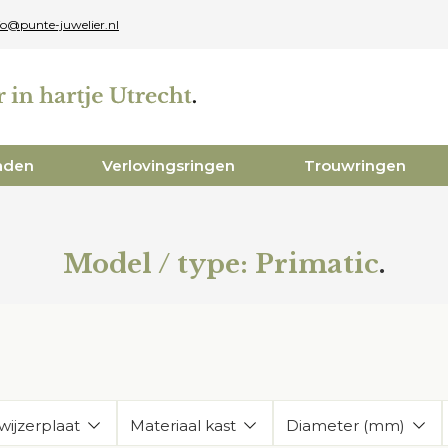
fo@punte-juwelier.nl
aden
Verlovingsringen
Trouwringen
Model / type:
Primatic
.
wijzerplaat
Materiaal kast
Diameter (mm)