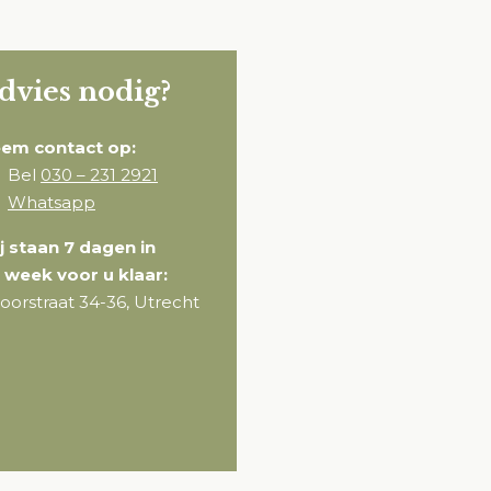
dvies nodig?
em contact op:
Bel
030 – 231 2921
Whatsapp
j staan 7 dagen in
 week voor u klaar:
oorstraat 34-36, Utrecht