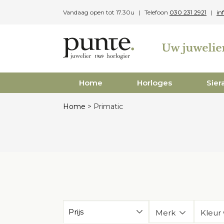
Skip
Vandaag open tot 17.30u
Telefoon
030 231 2921
in
to
content
Home
Horloges
Sier
Home
>
Primatic
Prijs
Merk
Kleur 