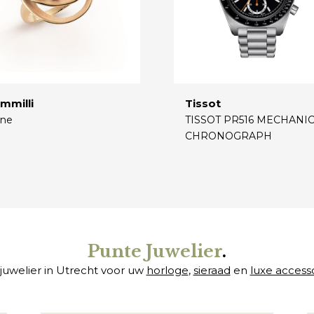
mmilli
Tissot
ne
TISSOT PR516 MECHANI
CHRONOGRAPH
€
Punte Juwelier
.
juwelier in Utrecht voor uw
horloge
,
sieraad
en
luxe access