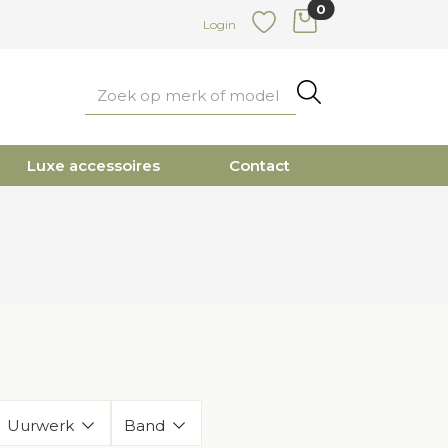
0
items in cart
Login
Favoriete
Zoeken
Luxe accessoires
Contact
Uurwerk
Band