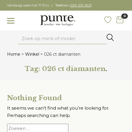
Skip
Vandaag open tot 17.30u
Telefoon
030 231 2921
to
0
content
items
Toggle navigation
Favoriete
Zoeken
Home
>
Winkel
>
026 ct diamanten
Tag:
026 ct diamanten
.
Nothing Found
It seems we can’t find what you’re looking for.
Perhaps searching can help.
Zoeken