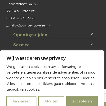
Choorstraat 34-36
3511 KN Utrecht
T.
030 – 231 2921
E.
info@punte-juwelier.nl
Openingstijden
.
Service
.
Volg ons
.
Wij waarderen uw privacy
We gebruiken cookies om uw surfervaring te
verbeteren, gepersonaliseerde advertenties of inhoud
weer te geven en ons verkeer te analyseren. Door op
‘Alles accepteren’ te klikken, gaat u akkoord met ons
gebruik van cookies.
© Punte Juwelier Utrecht. Website ontwerp & realisatie:
Aanpassen
Afwijzen
Accepteren
Watch this Agency BV Almere