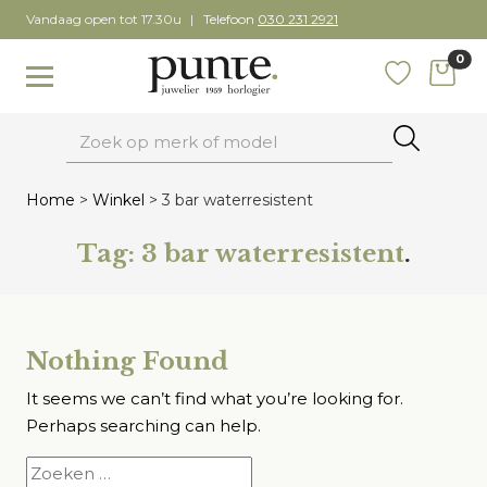
Skip
Vandaag open tot 17.30u
Telefoon
030 231 2921
to
0
content
items
Toggle navigation
Favoriete
Zoeken
Home
>
Winkel
>
3 bar waterresistent
Tag:
3 bar waterresistent
.
Nothing Found
It seems we can’t find what you’re looking for.
Perhaps searching can help.
Zoeken