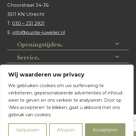
Choorstraat 34-36
3511 KN Utrecht
T.
030 – 231 2921
E.
info@punte-juwelier.nl
Openingstijden
.
Service
.
Volg ons
.
Wij waarderen uw privacy
We gebruiken cookies om uw surfervaring te
verbeteren, gepersonaliseerde advertenties of inhoud
weer te geven en ons verkeer te analyseren. Door op
‘Alles accepteren’ te klikken, gaat u akkoord met ons
gebruik van cookies.
© Punte Juwelier Utrecht. Website ontwerp & realisatie:
Aanpassen
Afwijzen
Accepteren
Watch this Agency BV Almere