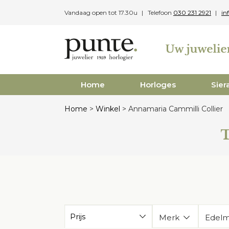
Skip
Vandaag open tot 17.30u
Telefoon
030 231 2921
in
to
content
Home
Horloges
Sier
Home
>
Winkel
>
Annamaria Cammilli Collier
Prijs
Merk
Edelm