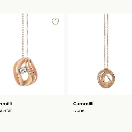
milli
Cammilli
a Star
Dune
€