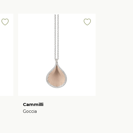
Cammilli
Goccia
€