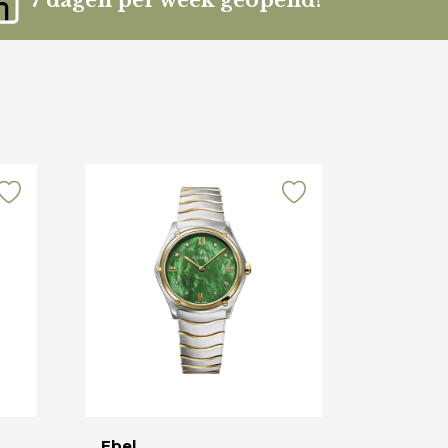
7 dagen per week geopend!
Ebel