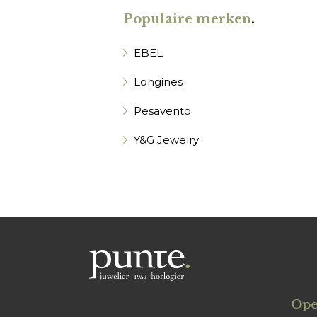
Populaire merken
.
EBEL
Longines
Pesavento
Y&G Jewelry
Ope