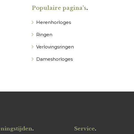
Populaire pagina’s
.
Herenhorloges
Ringen
Verlovingsringen
Dameshorloges
ningstijden
.
Service
.