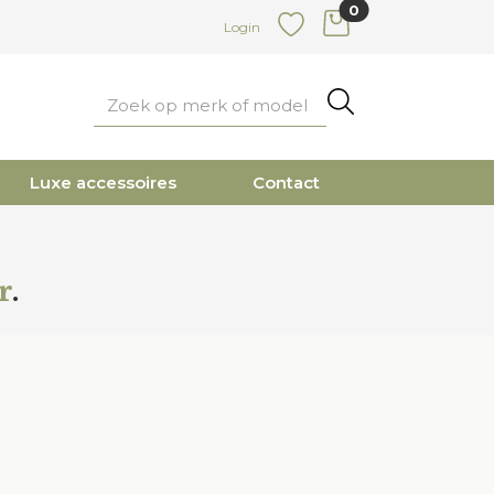
0
items in cart
Login
Favoriete
Zoeken
Luxe accessoires
Contact
r
.