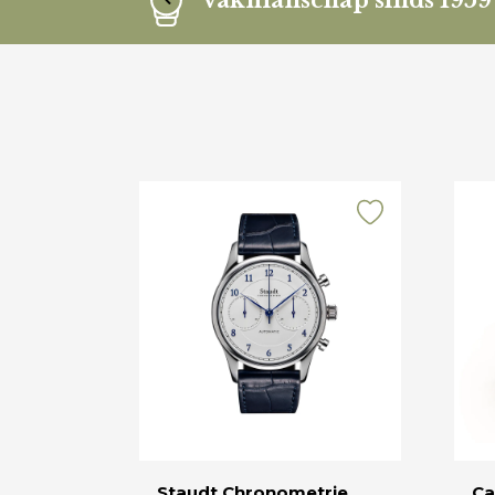
Vakmanschap sinds 1959
Staudt Chronometrie
Ca