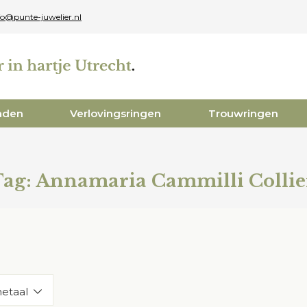
fo@punte-juwelier.nl
aden
Verlovingsringen
Trouwringen
Tag:
Annamaria Cammilli Collie
etaal