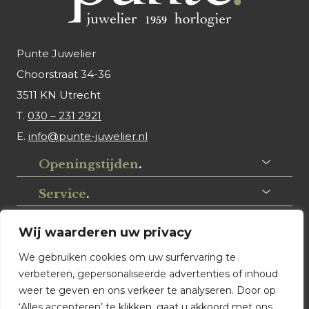
Punte Juwelier
Choorstraat 34-36
3511 KN Utrecht
T.
030 – 231 2921
E.
info@punte-juwelier.nl
Openingstijden
.
Service
.
Volg ons
.
Wij waarderen uw privacy
We gebruiken cookies om uw surfervaring te
verbeteren, gepersonaliseerde advertenties of inhoud
weer te geven en ons verkeer te analyseren. Door op
‘Alles accepteren’ te klikken, gaat u akkoord met ons