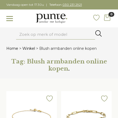
Skip
Vandaag open tot 17.30u
Telefoon
030 231 2921
to
0
content
items
Toggle navigation
Favoriete
Zoeken
Home
>
Winkel
>
Blush armbanden online kopen
Tag:
Blush armbanden online
kopen
.