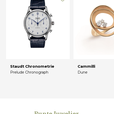
Staudt Chronometrie
Cammilli
Prelude Chronograph
Dune
€
€
Punte Juwelier
.