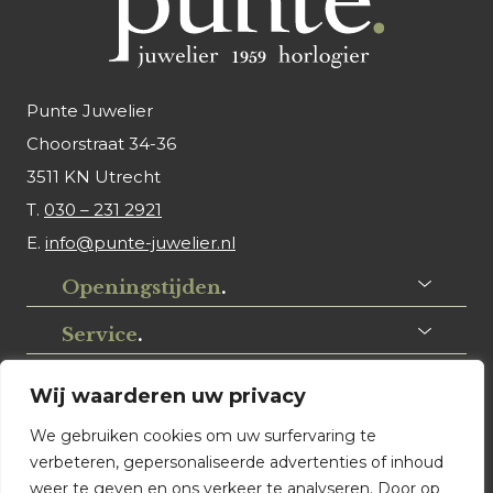
Punte Juwelier
Choorstraat 34-36
3511 KN Utrecht
T.
030 – 231 2921
E.
info@punte-juwelier.nl
Openingstijden
.
Service
.
Volg ons
.
Wij waarderen uw privacy
We gebruiken cookies om uw surfervaring te
verbeteren, gepersonaliseerde advertenties of inhoud
weer te geven en ons verkeer te analyseren. Door op