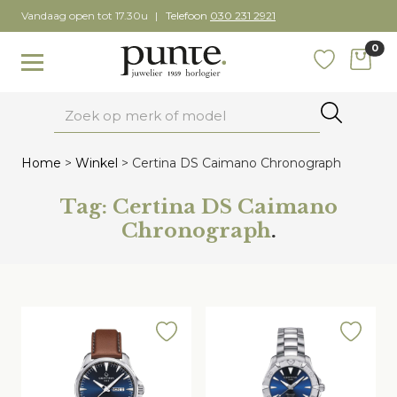
Skip
Vandaag open tot 17.30u
Telefoon
030 231 2921
to
0
content
items
Toggle navigation
Favoriete
Zoeken
Home
>
Winkel
>
Certina DS Caimano Chronograph
Tag:
Certina DS Caimano
Chronograph
.