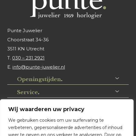
Punte Juwelier
Choorstraat 34-36
3511 KN Utrecht
T.
030 – 231 2921
E.
info@punte-juwelier.nl
Openingstijden
.
Service
.
Volg ons
.
Wij waarderen uw privacy
We gebruiken cookies om uw surfervaring te
verbeteren, gepersonaliseerde advertenties of inhoud
weer te geven en ons verkeer te analyseren. Door op