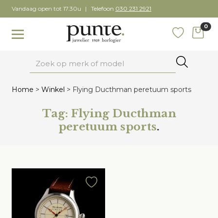
Skip
Vandaag open tot 17.30u
Telefoon
030 231 2921
to
0
content
items
Toggle navigation
Favoriete
Zoeken
Home
>
Winkel
>
Flying Ducthman peretuum sports
Tag:
Flying Ducthman
peretuum sports
.