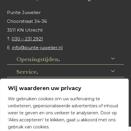
Punte Juwelier
Choorstraat 34-36
3511 KN Utrecht
T.
030 – 231 2921
E.
info@punte-juwelier.nl
Openingstijden
.
Service
.
Volg ons
.
Wij waarderen uw privacy
We gebruiken cookies om uw surfervaring te
verbeteren, gepersonaliseerde advertenties of inhoud
weer te geven en ons verkeer te analyseren. Door op
‘Alles accepteren’ te klikken, gaat u akkoord met ons
gebruik van cookies.