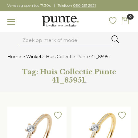
Skip
Vandaag open tot 17.30u
Telefoon
030 231 2921
to
0
content
items
Toggle navigation
Favoriete
Zoeken
Home
>
Winkel
>
Huis Collectie Punte 41_85951
Tag:
Huis Collectie Punte
41_85951
.