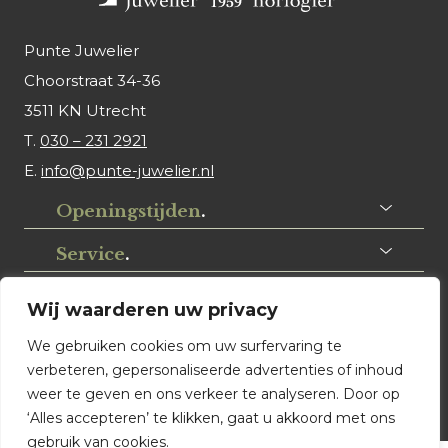
Punte Juwelier
Choorstraat 34-36
3511 KN Utrecht
T.
030 – 231 2921
E.
info@punte-juwelier.nl
Openingstijden
.
Service
.
Volg ons
.
Wij waarderen uw privacy
We gebruiken cookies om uw surfervaring te
verbeteren, gepersonaliseerde advertenties of inhoud
weer te geven en ons verkeer te analyseren. Door op
‘Alles accepteren’ te klikken, gaat u akkoord met ons
gebruik van cookies.