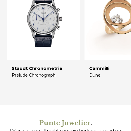
Staudt Chronometrie
Cammilli
Prelude Chronograph
Dune
€
€
Punte Juwelier
.
Dé juwelier in Utrecht voor uw
horloge
,
sieraad
en