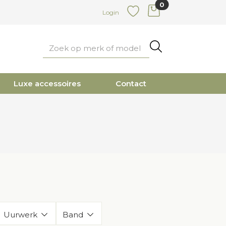
0
items in cart
Login
Favoriete
Zoeken
Luxe accessoires
Contact
Uurwerk
Band