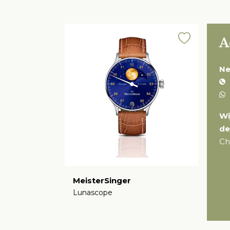
A
Ne
Wi
de
Ch
MeisterSinger
Lunascope
€