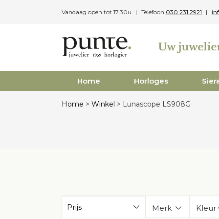
Skip
Vandaag open tot 17.30u
Telefoon
030 231 2921
in
to
content
Home
Horloges
Sier
Home
>
Winkel
>
Lunascope LS908G
Prijs
Merk
Kleur 