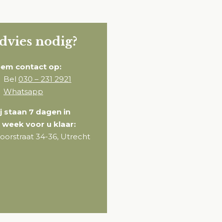
dvies nodig?
em contact op:
Bel
030 – 231 2921
Whatsapp
j staan 7 dagen in
 week voor u klaar:
oorstraat 34-36, Utrecht