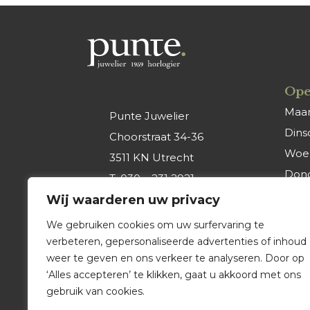
Ope
Maa
Punte Juwelier
Dins
Choorstraat 34-36
Woe
3511 KN Utrecht
Don
T.
030 – 231 2921
Vrijd
Wij waarderen uw privacy
E.
info@punte-
Zate
juwelier.nl
We gebruiken cookies om uw surfervaring te
Zon
verbeteren, gepersonaliseerde advertenties of inhoud
weer te geven en ons verkeer te analyseren. Door op
‘Alles accepteren’ te klikken, gaat u akkoord met ons
gebruik van cookies.