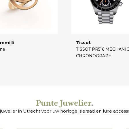
mmilli
Tissot
ne
TISSOT PR516 MECHANI
CHRONOGRAPH
€
Punte Juwelier
.
juwelier in Utrecht voor uw
horloge
,
sieraad
en
luxe access