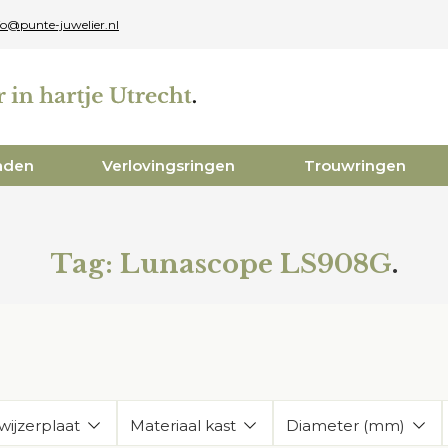
fo@punte-juwelier.nl
aden
Verlovingsringen
Trouwringen
Tag:
Lunascope LS908G
.
wijzerplaat
Materiaal kast
Diameter (mm)