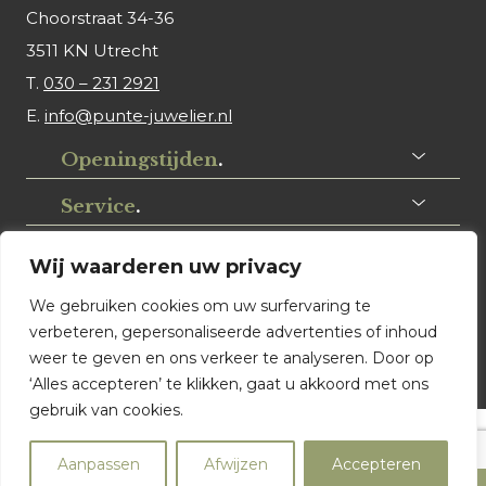
Choorstraat 34-36
3511 KN Utrecht
T.
030 – 231 2921
E.
info@punte-juwelier.nl
Openingstijden
.
Service
.
Volg ons
.
Wij waarderen uw privacy
We gebruiken cookies om uw surfervaring te
verbeteren, gepersonaliseerde advertenties of inhoud
weer te geven en ons verkeer te analyseren. Door op
‘Alles accepteren’ te klikken, gaat u akkoord met ons
gebruik van cookies.
© Punte Juwelier Utrecht. Website ontwerp & realisatie:
Aanpassen
Afwijzen
Accepteren
Watch this Agency BV Almere