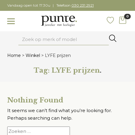
Skip
Vandaag open tot 17.30u
Telefoon
030 231 2921
to
0
content
items
Toggle navigation
Favoriete
Zoeken
Home
>
Winkel
>
LYFE prijzen
Tag:
LYFE prijzen
.
Nothing Found
It seems we can’t find what you’re looking for.
Perhaps searching can help.
Zoeken