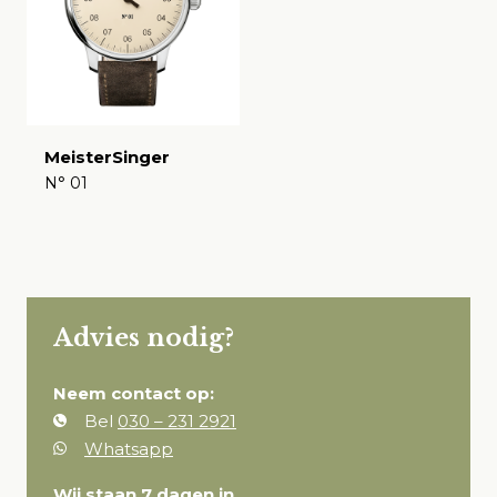
MeisterSinger
N° 01
€
Advies nodig?
Neem contact op:
Bel
030 – 231 2921
Whatsapp
Wij staan 7 dagen in