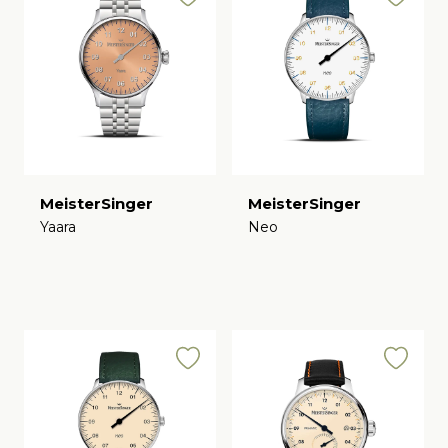
MeisterSinger
MeisterSinger
Yaara
Neo
€
€