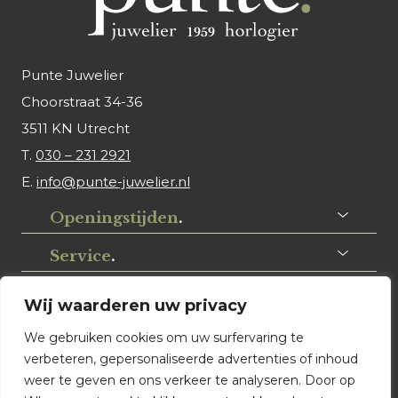
Punte Juwelier
Choorstraat 34-36
3511 KN Utrecht
T.
030 – 231 2921
E.
info@punte-juwelier.nl
Openingstijden
.
Service
.
Volg ons
.
Wij waarderen uw privacy
We gebruiken cookies om uw surfervaring te
verbeteren, gepersonaliseerde advertenties of inhoud
weer te geven en ons verkeer te analyseren. Door op