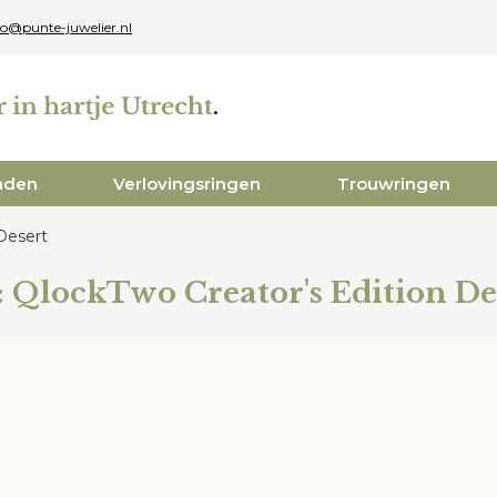
fo@punte-juwelier.nl
aden
Verlovingsringen
Trouwringen
Desert
:
QlockTwo Creator's Edition De