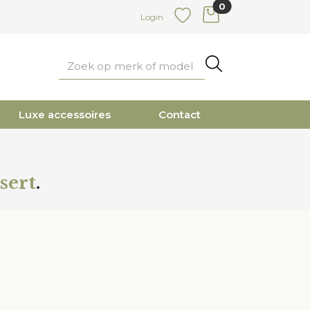
0
items in cart
Login
Favoriete
Zoeken
Luxe accessoires
Contact
sert
.