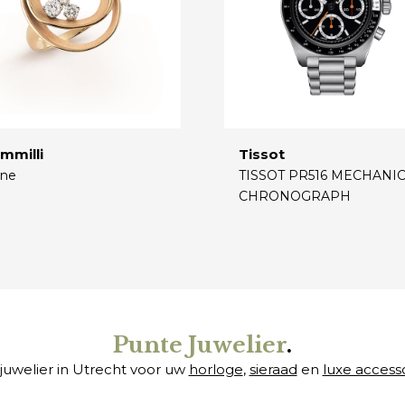
mmilli
Tissot
ne
TISSOT PR516 MECHANI
CHRONOGRAPH
€
Punte Juwelier
.
juwelier in Utrecht voor uw
horloge
,
sieraad
en
luxe access