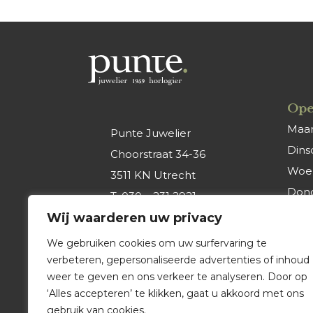
Ope
Maa
Punte Juwelier
Dins
Choorstraat 34-36
Woe
3511 KN Utrecht
Don
T.
030 – 231 2921
Vrijd
Wij waarderen uw privacy
E.
info@punte-
Zate
juwelier.nl
We gebruiken cookies om uw surfervaring te
Zon
verbeteren, gepersonaliseerde advertenties of inhoud
weer te geven en ons verkeer te analyseren. Door op
‘Alles accepteren’ te klikken, gaat u akkoord met ons
gebruik van cookies.