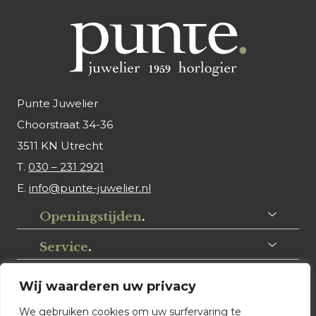
Punte Juwelier
Choorstraat 34-36
3511 KN Utrecht
T.
030 – 231 2921
E.
info@punte-juwelier.nl
Openingstijden
.
Service
.
Volg ons
.
Wij waarderen uw privacy
We gebruiken cookies om uw surfervaring te