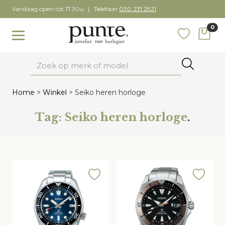
Skip
Vandaag open tot 17.30u
Telefoon
030 231 2921
to
0
content
items
Toggle navigation
Favoriete
Zoeken
Home
>
Winkel
>
Seiko heren horloge
Tag:
Seiko heren horloge
.