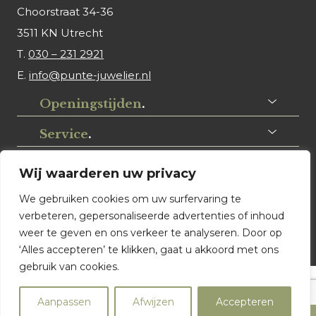
Choorstraat 34-36
3511 KN Utrecht
T.
030 – 231 2921
E.
info@punte-juwelier.nl
Openingstijden
.
Service
.
Volg ons
.
Wij waarderen uw privacy
We gebruiken cookies om uw surfervaring te
verbeteren, gepersonaliseerde advertenties of inhoud
weer te geven en ons verkeer te analyseren. Door op
‘Alles accepteren’ te klikken, gaat u akkoord met ons
gebruik van cookies.
© Punte Juwelier Utrecht. Website ontwerp & realisatie:
Aanpassen
Afwijzen
Accepteren
Watch this Agency BV Almere