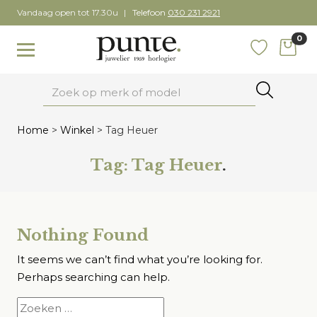
Skip
Vandaag open tot 17.30u
Telefoon
030 231 2921
to
0
content
items
Toggle navigation
Favoriete
Zoeken
Home
>
Winkel
>
Tag Heuer
Tag:
Tag Heuer
.
Nothing Found
It seems we can’t find what you’re looking for.
Perhaps searching can help.
Zoeken