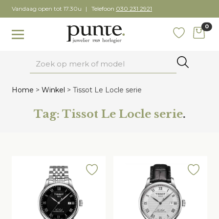
Skip
Vandaag open tot 17.30u
Telefoon
030 231 2921
to
0
content
items
Toggle navigation
Favoriete
Zoeken
Home
>
Winkel
>
Tissot Le Locle serie
Tag:
Tissot Le Locle serie
.