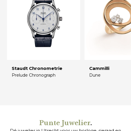
Staudt Chronometrie
Cammilli
Prelude Chronograph
Dune
€
€
Punte Juwelier
.
Dé juwelier in Utrecht voor uw
horloge
,
sieraad
en