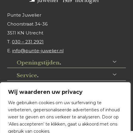
Punte Juwelier
Choorstraat 34-36
3511 KN Utrecht
T.
030 – 231 2921
E.
info@punte-juwelier.nl
Openingstijden
.
Service
.
Volg ons
.
Wij waarderen uw privacy
We gebruiken cookies om uw surfervaring te
verbeteren, gepersonaliseerde advertenties of inhoud
weer te geven en ons verkeer te analyseren. Door op
‘Alles accepteren’ te klikken, gaat u akkoord met ons
gebruik van cookies.