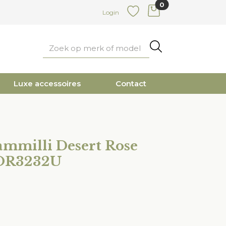
0
items in cart
Login
Favoriete
Zoeken
Luxe accessoires
Contact
mmilli Desert Rose
GOR3232U