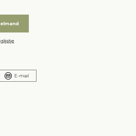
kelmand
lijstje
E-mail