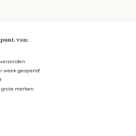
punt. van:
 verzonden
er week geopend!
9
le grote merken