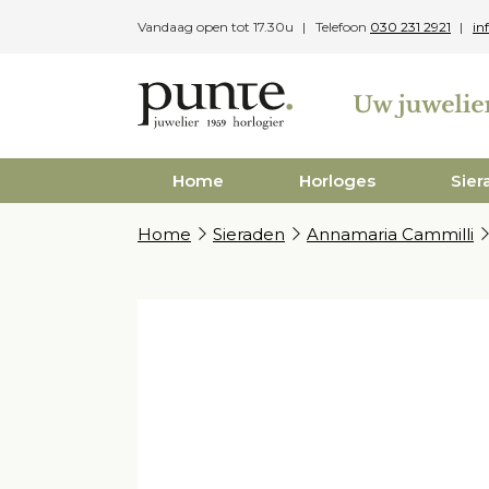
Skip
Vandaag open tot 17.30u
Telefoon
030 231 2921
in
to
content
Home
Horloges
Sier
Home
Sieraden
Annamaria Cammilli