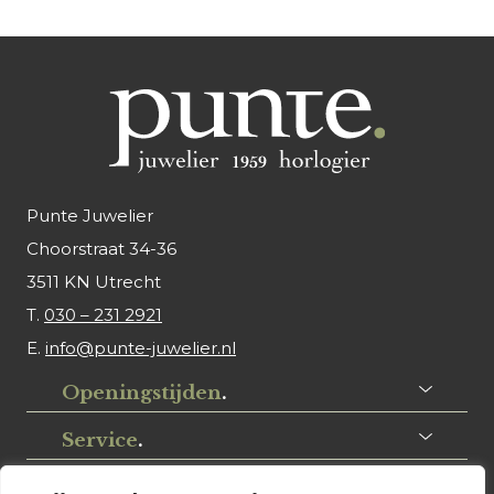
Punte Juwelier
Choorstraat 34-36
3511 KN Utrecht
T.
030 – 231 2921
E.
info@punte-juwelier.nl
Openingstijden
.
Service
.
Volg ons
.