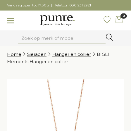
Skip
Vandaag open tot 17.30u
Telefoon
030 231 2921
to
0
content
items
Toggle navigation
Favoriete
Zoeken
Home
Sieraden
Hanger en collier
BIGLI
Elements Hanger en collier