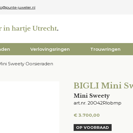
fo@punte-juwelier.nl
aden
Verlovingsringen
Trouwringen
Mini Sweety Oorsieraden
BIGLI Mini S
Mini Sweety
art.nr. 20O42Rlobmp
€
3.700,00
OP VOORRAAD