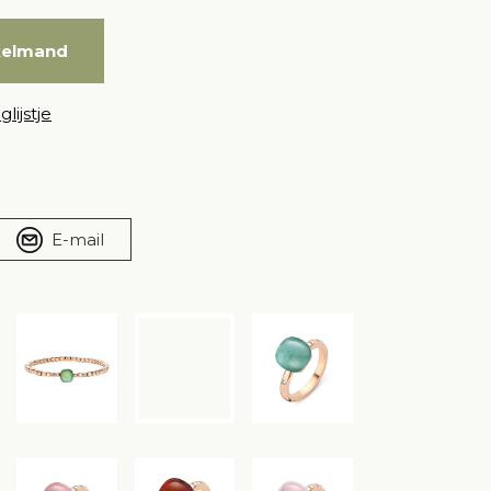
kelmand
lijstje
E-mail