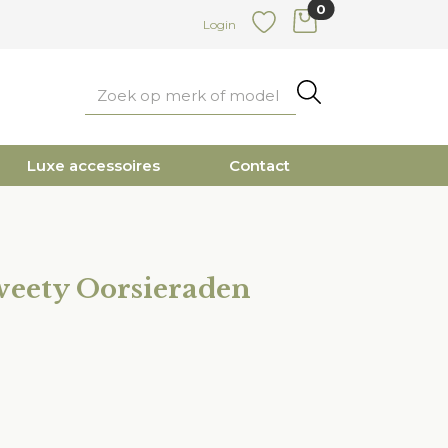
0
items in cart
Login
Favoriete
Zoeken
Luxe accessoires
Contact
weety Oorsieraden