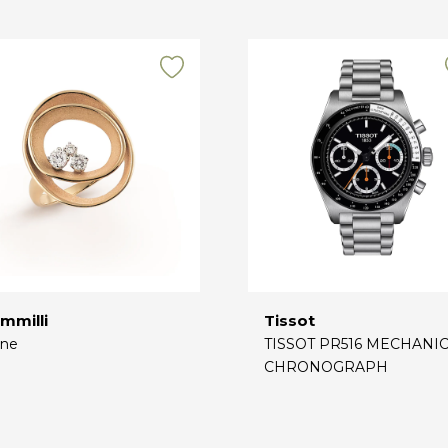
mmilli
Tissot
ne
TISSOT PR516 MECHANI
CHRONOGRAPH
€