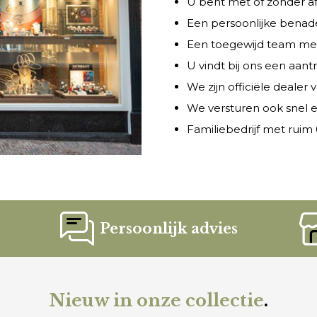
U bent met of zonder a
Een persoonlijke benade
Een toegewijd team met 
U vindt bij ons een aant
We zijn officiële dealer
We versturen ook snel e
Familiebedrijf met ruim 6
Persoonlijk advies
Nieuw in onze collectie
.