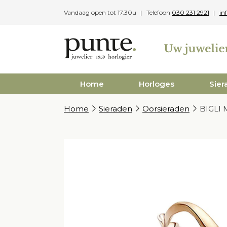
Skip
Vandaag open tot 17.30u
Telefoon
030 231 2921
in
to
content
Home
Horloges
Sier
Home
Sieraden
Oorsieraden
BIGLI 