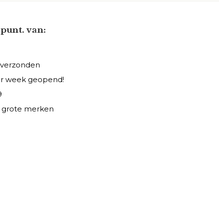
punt. van:
 verzonden
er week geopend!
9
le grote merken