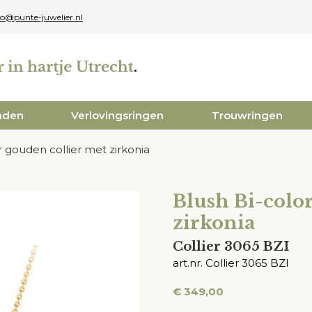
fo@punte-juwelier.nl
aden
Verlovingsringen
Trouwringen
r gouden collier met zirkonia
Blush Bi-colo
zirkonia
Collier 3065 BZI
art.nr. Collier 3065 BZI
€
349,00