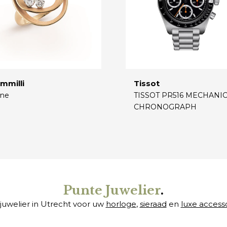
mmilli
Tissot
ne
TISSOT PR516 MECHANI
CHRONOGRAPH
€
Punte Juwelier
.
juwelier in Utrecht voor uw
horloge
,
sieraad
en
luxe access