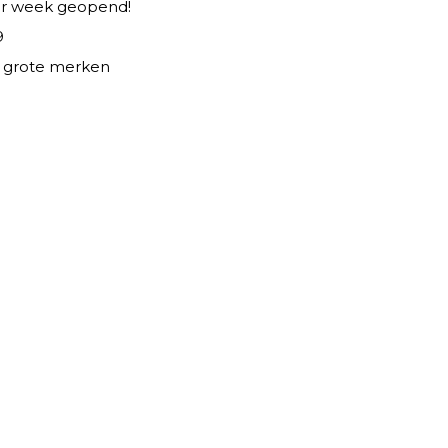
er week geopend!
9
le grote merken