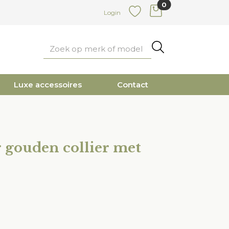
0
items in cart
Login
Favoriete
Zoeken
Luxe accessoires
Contact
r gouden collier met