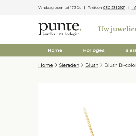
Skip
Vandaag open tot 17.30u
Telefoon
030 231 2921
in
to
content
Home
Horloges
Sier
Home
Sieraden
Blush
Blush Bi-colo