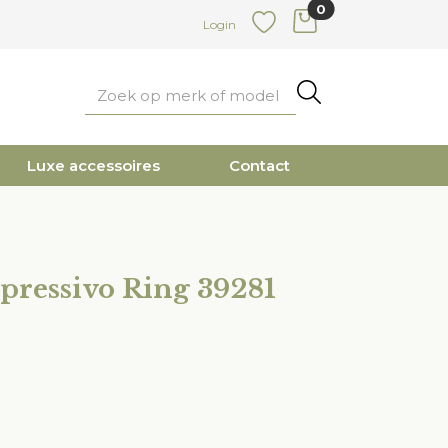
0
items in cart
Login
Favoriete
Zoeken
Luxe accessoires
Contact
pressivo Ring 39281