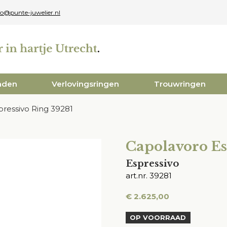
fo@punte-juwelier.nl
aden
Verlovingsringen
Trouwringen
ressivo Ring 39281
Capolavoro Es
Espressivo
art.nr. 39281
€
2.625,00
OP VOORRAAD