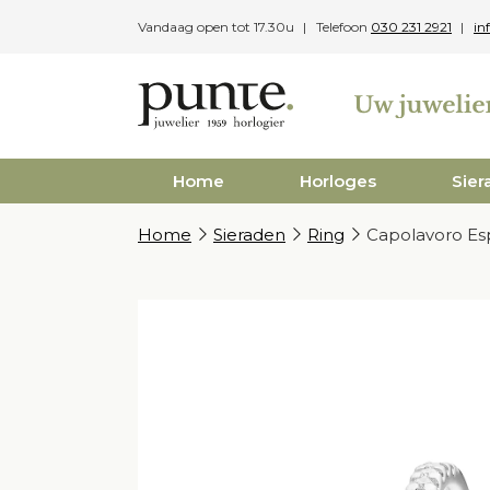
Skip
Vandaag open tot 17.30u
Telefoon
030 231 2921
in
to
content
Home
Horloges
Sier
Home
Sieraden
Ring
Capolavoro Esp