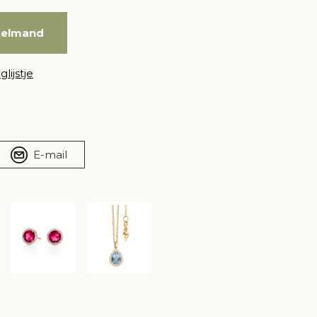
kelmand
lijstje
E-mail