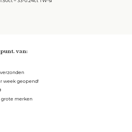
1.50ct – 33-0.24ct TW-si
punt. van:
 verzonden
er week geopend!
9
le grote merken