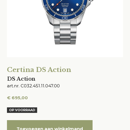
Certina DS Action
DS Action
art.nr. C032.451.11.047.00
€
695,00
OP VOORRAAD
Toevoegen aan winkelmand