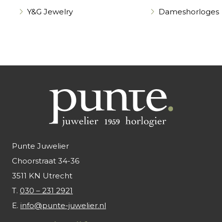
Y&G Jewelry
Dameshorloges
Punte Juwelier
Choorstraat 34-36
3511 KN Utrecht
T.
030 – 231 2921
E.
info@punte-juwelier.nl