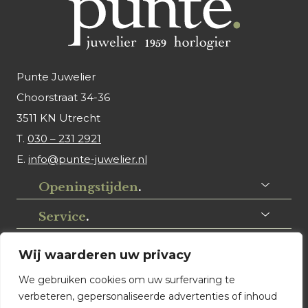
Punte Juwelier
Choorstraat 34-36
3511 KN Utrecht
T.
030 – 231 2921
E.
info@punte-juwelier.nl
Openingstijden
.
Service
.
Volg ons
.
Wij waarderen uw privacy
We gebruiken cookies om uw surfervaring te
verbeteren, gepersonaliseerde advertenties of inhoud