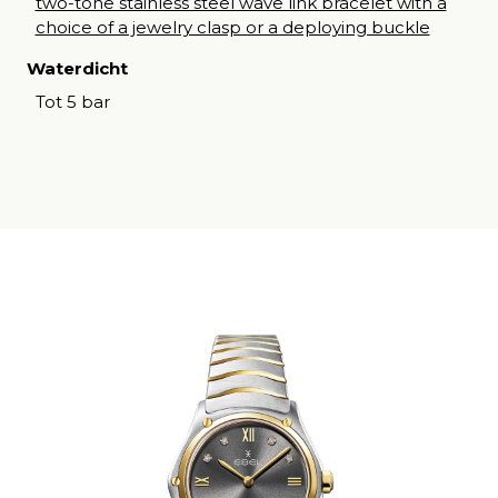
two-tone stainless steel wave link bracelet with a
choice of a jewelry clasp or a deploying buckle
Waterdicht
Tot 5 bar