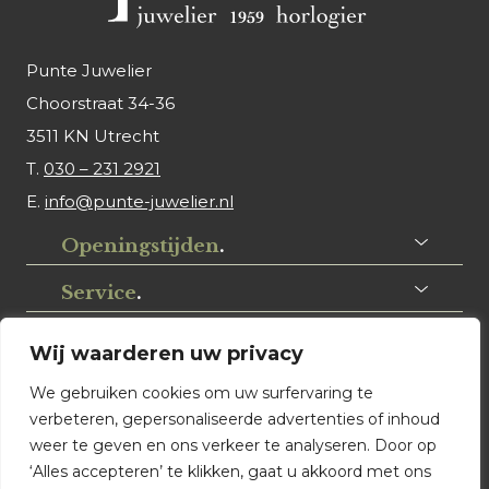
Punte Juwelier
Choorstraat 34-36
3511 KN Utrecht
T.
030 – 231 2921
E.
info@punte-juwelier.nl
Openingstijden
.
Service
.
Volg ons
.
Wij waarderen uw privacy
We gebruiken cookies om uw surfervaring te
verbeteren, gepersonaliseerde advertenties of inhoud
weer te geven en ons verkeer te analyseren. Door op
‘Alles accepteren’ te klikken, gaat u akkoord met ons