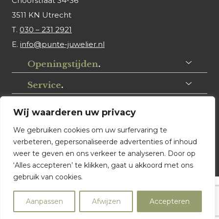
Choorstraat 34-36
3511 KN Utrecht
T.
030 – 231 2921
E.
info@punte-juwelier.nl
Openingstijden
.
Service
.
Volg ons
.
Wij waarderen uw privacy
We gebruiken cookies om uw surfervaring te
verbeteren, gepersonaliseerde advertenties of inhoud
weer te geven en ons verkeer te analyseren. Door op
‘Alles accepteren’ te klikken, gaat u akkoord met ons
gebruik van cookies.
© Punte Juwelier Utrecht. Website ontwerp & realisatie:
Aanpassen
Afwijzen
Accepteren
Watch this Agency BV Almere