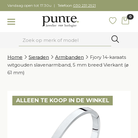
Skip
Vandaag open tot 17.30u
Telefoon
030 231 2921
to
0
content
items
Toggle navigation
Favoriete
Zoeken
Home
Sieraden
Armbanden
Fjory 14-karaats
witgouden slavenarmband, 5 mm breed Vierkant (⌀
61 mm)
ALLEEN TE KOOP IN DE WINKEL