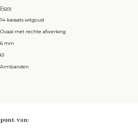
Fjory
14-karaats witgoud
Ovaal met rechte afwerking
6 mm
61
Armbanden
punt. van: