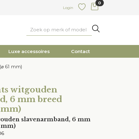
0
items in cart
Login
Favoriete
Zoeken
Luxe accessoires
Contact
(⌀ 61 mm)
ats witgouden
d, 6 mm breed
1 mm)
itgouden slavenarmband, 6 mm
1 mm)
06