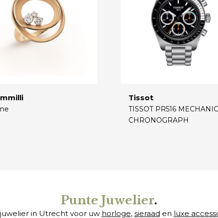
mmilli
Tissot
ne
TISSOT PR516 MECHANI
CHRONOGRAPH
€
Punte Juwelier
.
juwelier in Utrecht voor uw
horloge
,
sieraad
en
luxe access