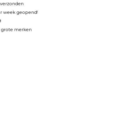
 verzonden
er week geopend!
9
le grote merken