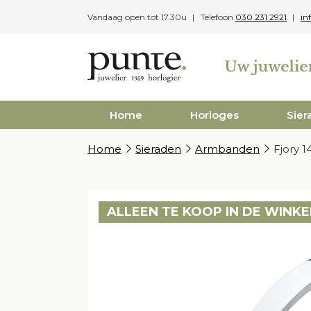
Skip
Vandaag open tot 17.30u
Telefoon
030 231 2921
in
to
content
Home
Horloges
Sier
Home
Sieraden
Armbanden
Fjory 
ALLEEN TE KOOP IN DE WINKE