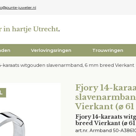
fo@punte-juwelier.nl
aden
Verlovingsringen
Trouwringen
14-karaats witgouden slavenarmband, 6 mm breed Vierkant 
Fjory 14-kara
L
slavenarmban
Vierkant (⌀ 6
Fjory 14-karaats w
breed Vierkant (⌀ 6
art.nr. Armband 50-A3861