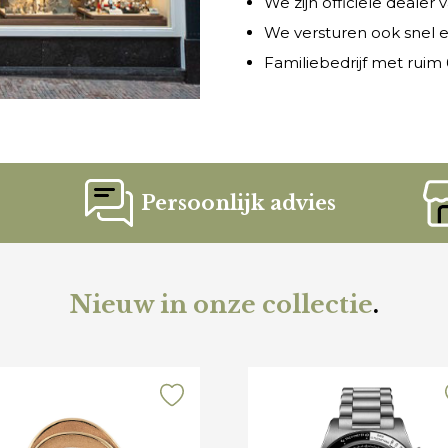
We zijn officiële dealer
We versturen ook snel e
Familiebedrijf met ruim 6
Persoonlijk advies
Nieuw in onze collectie
.