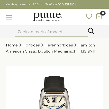
Skip
Vandaag open tot 17.30u
Telefoon
030 231 2921
to
0
content
items
Toggle navigation
Favoriete
Zoeken
Home
Horloges
Herenhorloges
Hamilton
American Classic Boulton Mechanisch H13519711