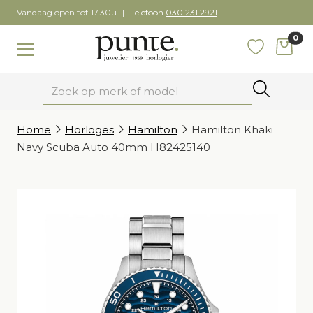
Skip
Vandaag open tot 17.30u
Telefoon
030 231 2921
to
0
content
items
Toggle navigation
Favoriete
Zoeken
Home
Horloges
Hamilton
Hamilton Khaki
Navy Scuba Auto 40mm H82425140