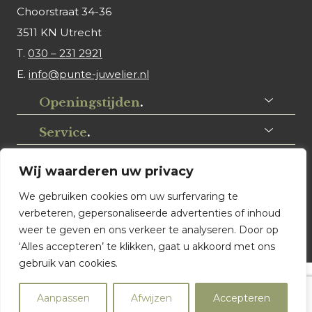
Choorstraat 34-36
3511 KN Utrecht
T.
030 – 231 2921
E.
info@punte-juwelier.nl
Openingstijden
.
Service
.
Volg ons
.
Wij waarderen uw privacy
We gebruiken cookies om uw surfervaring te
verbeteren, gepersonaliseerde advertenties of inhoud
weer te geven en ons verkeer te analyseren. Door op
‘Alles accepteren’ te klikken, gaat u akkoord met ons
gebruik van cookies.
© Punte Juwelier Utrecht. Website ontwerp & realisatie:
Aanpassen
Afwijzen
Accepteren
Watch this Agency BV Almere