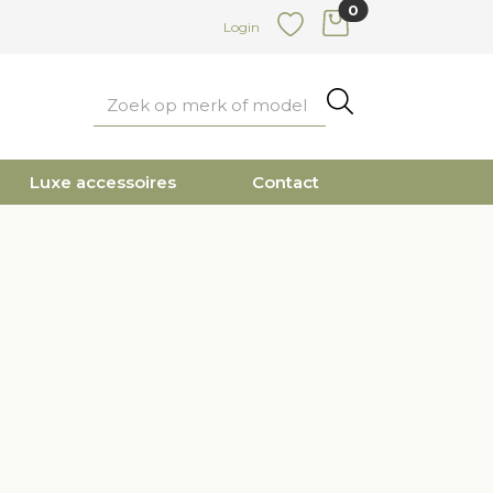
0
items in cart
Login
Favoriete
Zoeken
Luxe accessoires
Contact