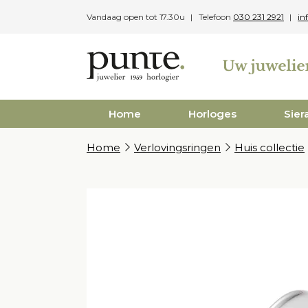
Skip
Vandaag open tot 17.30u
Telefoon
030 231 2921
in
to
content
Home
Horloges
Sier
Home
Verlovingsringen
Huis collectie