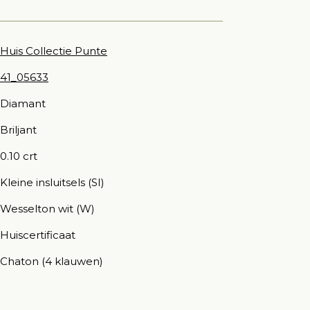
Huis Collectie Punte
41_05633
Diamant
Briljant
0.10 crt
Kleine insluitsels (SI)
Wesselton wit (W)
Huiscertificaat
Chaton (4 klauwen)