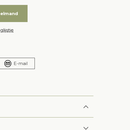
kelmand
lijstje
E-mail