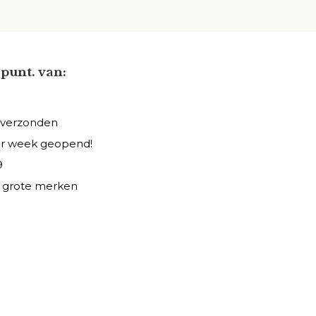
punt. van:
 verzonden
er week geopend!
9
le grote merken