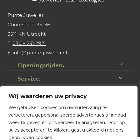
Punte Juwelier
Choorstraat 34-36
3511 KN Utrecht
T.
030 – 231 2921
E.
info@punte-juwelier.nl
Openingstijden
.
Service
.
Volg ons
.
Wij waarderen uw privacy
We gebruiken cookies om uw surfervaring te
verbeteren, gepersonaliseerde advertenties of inhoud
weer te geven en ons verkeer te analyseren. Door op
‘Alles accepteren’ te klikken, gaat u akkoord met ons
gebruik van cookies.