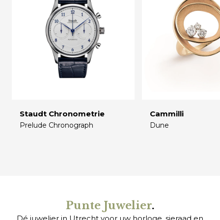
Staudt Chronometrie
Cammilli
Prelude Chronograph
Dune
€
€
Punte Juwelier
.
Dé juwelier in Utrecht voor uw
horloge
,
sieraad
en