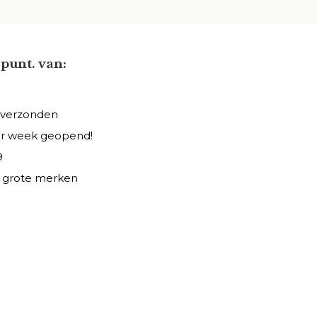
punt. van:
 verzonden
er week geopend!
9
le grote merken