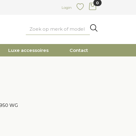
0
items in cart
Login
Favoriete
Zoeken
Luxe accessoires
Contact
85950 WG