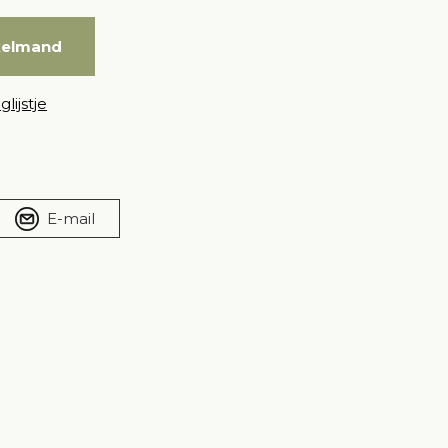
kelmand
lijstje
E-mail