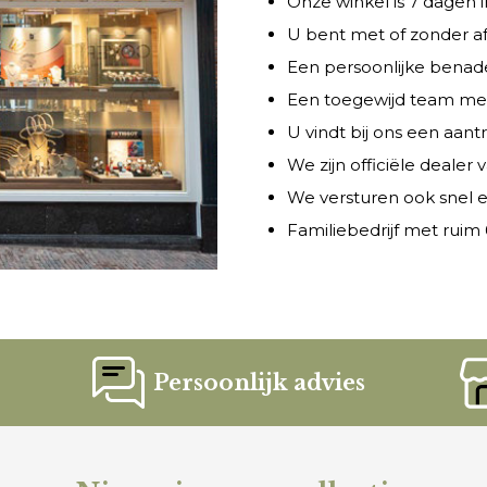
Onze winkel is 7 dagen
U bent met of zonder a
Een persoonlijke benade
Een toegewijd team met 
U vindt bij ons een aant
We zijn officiële dealer
We versturen ook snel e
Familiebedrijf met ruim 6
Persoonlijk advies