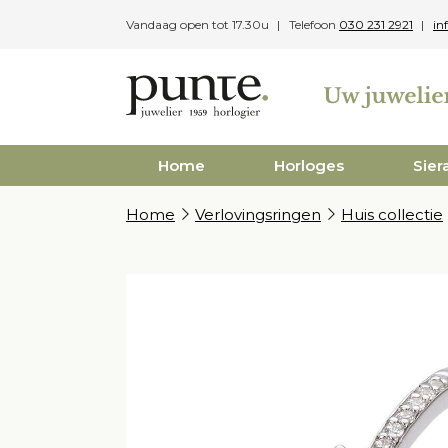
Skip
Vandaag open tot 17.30u
Telefoon
030 231 2921
in
to
content
Home
Horloges
Sier
Home
Verlovingsringen
Huis collectie