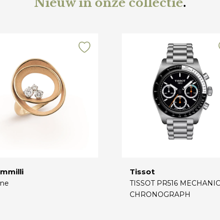
Nieuw in onze collectie
.
mmilli
Tissot
ne
TISSOT PR516 MECHANI
CHRONOGRAPH
€