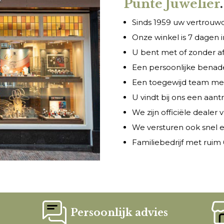
Punte Juwelier
.
Sinds 1959 uw vertrouwde
Onze winkel is 7 dagen
U bent met of zonder a
Een persoonlijke benade
Een toegewijd team met 
U vindt bij ons een aant
We zijn officiële dealer
We versturen ook snel e
Familiebedrijf met ruim 6
Persoonlijk advies