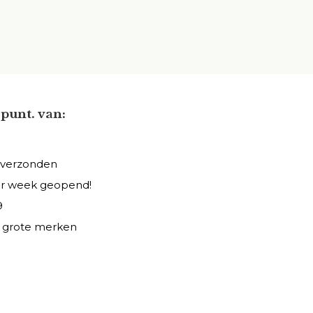
punt. van:
 verzonden
er week geopend!
9
le grote merken