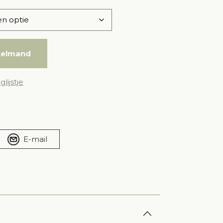
kelmand
lijstje
E-mail