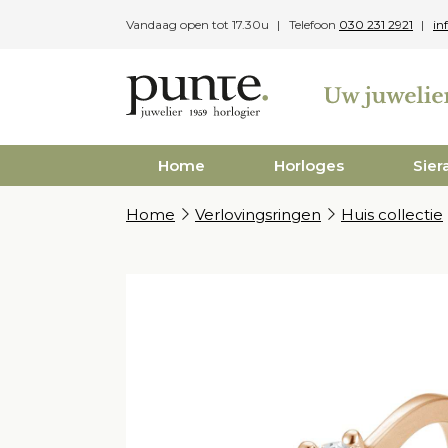
Skip
Vandaag open tot 17.30u
Telefoon
030 231 2921
in
to
content
Home
Horloges
Sier
Home
Verlovingsringen
Huis collectie