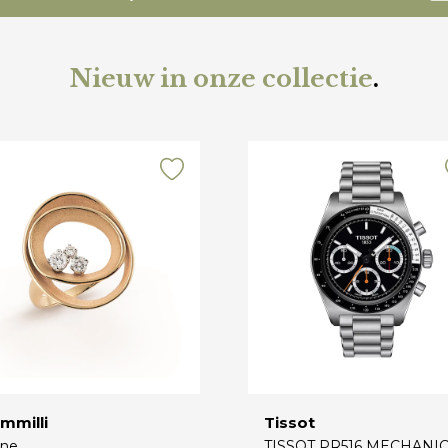
Nieuw in onze collectie
.
mmilli
Tissot
ne
TISSOT PR516 MECHANI