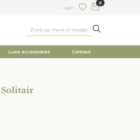
0
items in cart
Login
Favoriete
Zoeken
Luxe accessoires
Contact
 Solitair