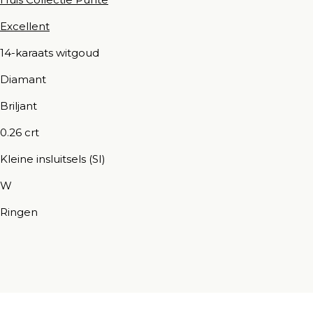
Excellent
14-karaats witgoud
Diamant
Briljant
0.26 crt
Kleine insluitsels (SI)
W
Ringen