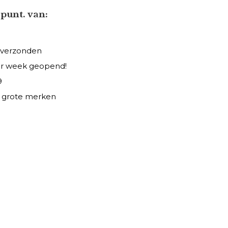
punt. van:
 verzonden
er week geopend!
9
le grote merken