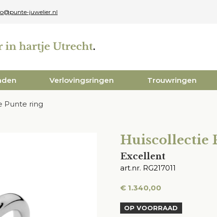
fo@punte-juwelier.nl
aden
Verlovingsringen
Trouwringen
e Punte ring
Huiscollectie 
Excellent
art.nr. RG217011
€
1.340,00
OP VOORRAAD