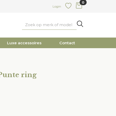
0
items in cart
Login
Favoriete
Zoeken
Luxe accessoires
Contact
Punte ring