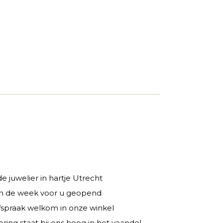
 juwelier in hartje Utrecht
 in de week voor u geopend
fspraak welkom in onze winkel
ring staat bij ons hoog in het vaandel