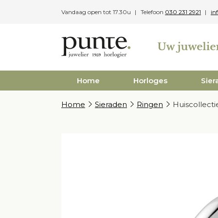
Skip
Vandaag open tot 17.30u
Telefoon
030 231 2921
in
to
content
Home
Horloges
Sier
Home
Sieraden
Ringen
Huiscollecti