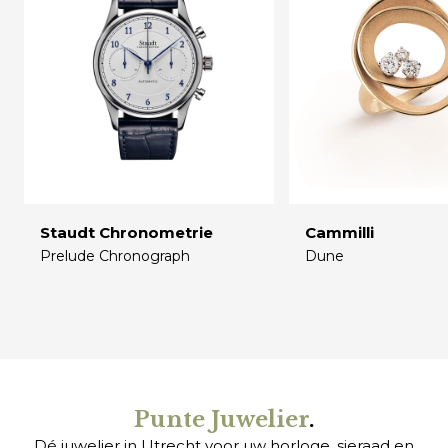
Staudt Chronometrie
Cammilli
Prelude Chronograph
Dune
€
€
Punte Juwelier
.
Dé juwelier in Utrecht voor uw
horloge
,
sieraad
en