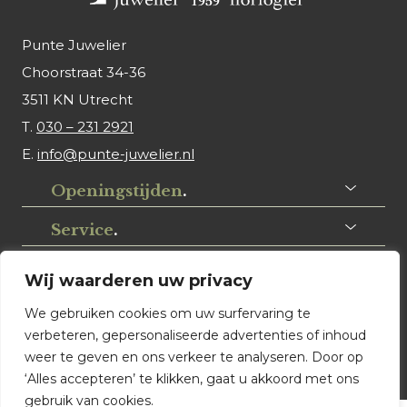
Punte Juwelier
Choorstraat 34-36
3511 KN Utrecht
T.
030 – 231 2921
E.
info@punte-juwelier.nl
Openingstijden
.
Service
.
Volg ons
.
Wij waarderen uw privacy
We gebruiken cookies om uw surfervaring te
verbeteren, gepersonaliseerde advertenties of inhoud
weer te geven en ons verkeer te analyseren. Door op
‘Alles accepteren’ te klikken, gaat u akkoord met ons
gebruik van cookies.